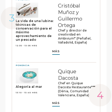
Cristóbal
Muñoz y
Guillermo
La vida de una lubina:
Ortega
técnicas de
conservación para el
Chef y director de
máximo
creatividad en
aprovechamiento de
Ambivium* (Peñafiel,
un pescado
Valladolid, España)
12:35 - 13:05 HRS
MÁS
PONENCIA
Quique
Dacosta
Chef en Quique
Alegoría al mar
Dacosta Restaurante***
(Dénia, Comunidad
13:10 - 13:40 HRS
Valenciana, España)
MÁS