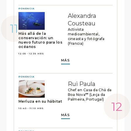
PONENCIA
Alexandra
Cousteau
Activista
Más allá de la
medioambiental,
conservación: un
cineasta y fotógrafa
nuevo futuro para los
(Francia)
océanos
12:05 - 12:35 HRS
MÁS
PONENCIA
Rui Paula
Chef en Casa da Chá da
Boa Nova** (Leça da
Palmeira, Portugal)
Merluza en su hábitat
10:40 - 11:10 HRS
MÁS