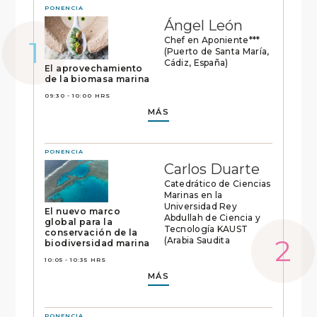
PONENCIA
Ángel León
Chef en Aponiente***
(Puerto de Santa María,
Cádiz, España)
El aprovechamiento
de la biomasa marina
09:30 - 10:00 HRS
MÁS
PONENCIA
Carlos Duarte
Catedrático de Ciencias
Marinas en la
Universidad Rey
El nuevo marco
Abdullah de Ciencia y
global para la
Tecnología KAUST
conservación de la
(Arabia Saudita
biodiversidad marina
10:05 - 10:35 HRS
MÁS
PONENCIA