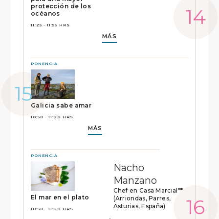
protección de los
océanos
11:25 - 11:55 HRS
MÁS
PONENCIA
Galicia sabe amar
10:50 - 11:20 HRS
MÁS
PONENCIA
Nacho
Manzano
Chef en Casa Marcial**
El mar en el plato
(Arriondas, Parres,
Asturias, España)
10:50 - 11:20 HRS