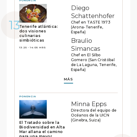
PONENCIA
Diego
Schattenhofer
Chef en TASTE 1973
Tenerife atlántica:
(Arona-Tenerife,
dos visiones
España)
culinarias
Braulio
simbióticas
Simancas
13:25 - 14:05 HRS
Chef en El Silbo
Gomero (San Cristóbal
de La Laguna, Tenerife,
España)
MÁS
PONENCIA
Minna Epps
Directora del equipo de
Océanos de la UICN
(Ginebra, Suiza)
El Tratado sobre la
Biodiversidad en Alta
Mar allana el camino
para una mayor