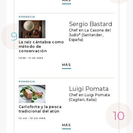
MÁS
PONENCIA
Sergio Bastard
Chef en La Casona del
Judío* (Santander,
España)
La raíz cántabra como
método de
conservación
10:55 - 11:25 HRS
MÁS
PONENCIA
Luigi Pomata
Chef en Luigi Pomata
(Cagliari, Italia)
Carloforte y la pesca
tradicional del atún
12:40 - 13:20 HRS
MÁS