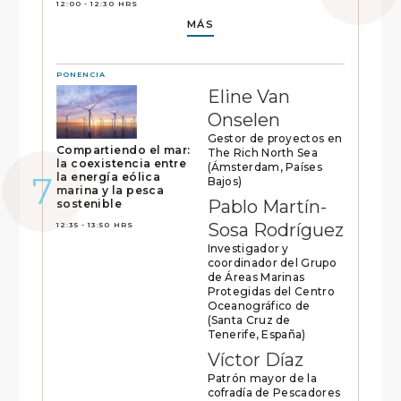
12:00 - 12:30 HRS
MÁS
PONENCIA
Eline Van
Onselen
Gestor de proyectos en
Compartiendo el mar:
The Rich North Sea
la coexistencia entre
(Ámsterdam, Países
la energía eólica
Bajos)
marina y la pesca
Pablo Martín-
sostenible
Sosa Rodríguez
12:35 - 13:50 HRS
Investigador y
coordinador del Grupo
de Áreas Marinas
Protegidas del Centro
Oceanográfico de
(Santa Cruz de
Tenerife, España)
Víctor Díaz
Patrón mayor de la
cofradía de Pescadores