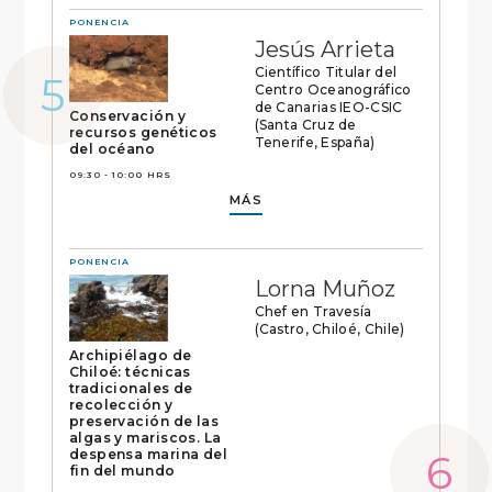
PONENCIA
Jesús Arrieta
Científico Titular del
Centro Oceanográfico
de Canarias IEO-CSIC
Conservación y
(Santa Cruz de
recursos genéticos
Tenerife, España)
del océano
09:30 - 10:00 HRS
MÁS
PONENCIA
Lorna Muñoz
Chef en Travesía
(Castro, Chiloé, Chile)
Archipiélago de
Chiloé: técnicas
tradicionales de
recolección y
preservación de las
algas y mariscos. La
despensa marina del
fin del mundo